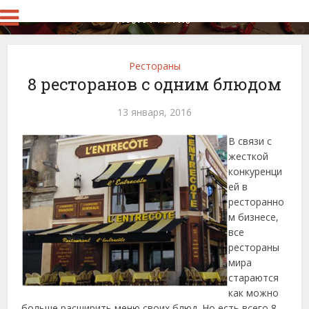
Рестораны
8 ресторанов с одним блюдом
13 января, 2016
В связи с
жесткой
конкуренци
ей в
ресторанно
м бизнесе,
все
рестораны
мира
стараются
как можно
больше расширить меню своих блюд. Но есть всего 8