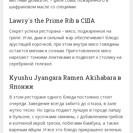
местный деликатес – филе сома, пожаренного в
шафрановом масле со специями.
Lawry´s the Prime Rib в США
Секрет успеха ресторана – мясо, поджаренное на
гриле. Угли, дым и сильный жар обеспечивают блюдо
хрустящей корочкой, при этом внутри мясо говядины
остается мягким и сочным. Приготовленное мясо
нарезают тонкими ломтиками и подвозят к столику на
серебряной тележке.
Kyushu Jyangara Ramen Akihabara в
Японии
В этом ресторане одного блюда постоянно стоят
очереди. Заведение всегда забито до отказа, в зале
жутко тесно. Но здесь подают лучшую в городе лапшу
в бульоне, с кусочками свинины, с добавлением грибов
и копченой икрой трески, побегами бамбука, а также
вареным яйцом. И все это блюдо прикрашено зеленью.