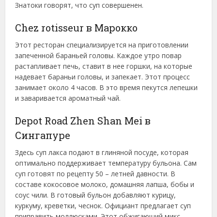
Знатоки говорят, что суп совершенен.
Сhez rotisseur в Марокко
Этот ресторан специализируется на приготовлении
запеченной бараньей головы. Каждое утро повар
растапливает печь, ставит в нее горшки, на которые
надевает бараньи головы, и запекает. Этот процесс
занимает около 4 часов. В это время пекутся лепешки
и заваривается ароматный чай.
Depot Road Zhen Shan Mei в
Сингапуре
Здесь суп лакса подают в глиняной посуде, которая
оптимально поддерживает температуру бульона. Сам
суп готовят по рецепту 50 – летней давности. В
составе кокосовое молоко, домашняя лапша, бобы и
соус чили. В готовый бульон добавляют курицу,
куркуму, креветки, чеснок. Официант предлагает суп
приправить моллюсками. Этот обжигающий микс