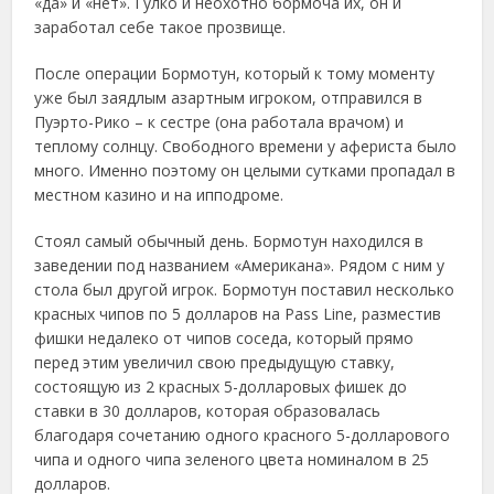
«да» и «нет». Гулко и неохотно бормоча их, он и
заработал себе такое прозвище.
После операции Бормотун, который к тому моменту
уже был заядлым азартным игроком, отправился в
Пуэрто-Рико – к сестре (она работала врачом) и
теплому солнцу. Свободного времени у афериста было
много. Именно поэтому он целыми сутками пропадал в
местном казино и на ипподроме.
Стоял самый обычный день. Бормотун находился в
заведении под названием «Американа». Рядом с ним у
стола был другой игрок. Бормотун поставил несколько
красных чипов по 5 долларов на Pass Line, разместив
фишки недалеко от чипов соседа, который прямо
перед этим увеличил свою предыдущую ставку,
состоящую из 2 красных 5-долларовых фишек до
ставки в 30 долларов, которая образовалась
благодаря сочетанию одного красного 5-долларового
чипа и одного чипа зеленого цвета номиналом в 25
долларов.