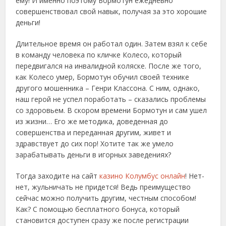
ему! И именно поэтому Бормотун ежедневно
совершенствовал свой навык, получая за это хорошие
деньги!
Длительное время он работал один. Затем взял к себе
в команду человека по кличке Колесо, который
передвигался на инвалидной коляске. После же того,
как Колесо умер, Бормотун обучил своей технике
другого мошенника – Генри Классона. С ним, однако,
наш герой не успел поработать – сказались проблемы
со здоровьем. В скором времени Бормотун и сам ушел
из жизни… Его же методика, доведенная до
совершенства и переданная другим, живет и
здравствует до сих пор! Хотите так же умело
зарабатывать деньги в игорных заведениях?
Тогда заходите на сайт
казино Колумбус онлайн
! Нет-
нет, жульничать не придется! Ведь преимущество
сейчас можно получить другим, честным способом!
Как? С помощью бесплатного бонуса, который
становится доступен сразу же после регистрации