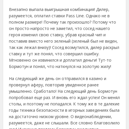
Внезапно выпала выигрышная комбинация! Дилер,
разумеется, оплатил ставки Pass Line. Однако не в
полном размере! Почему так произошло? Потому что
он просто-напросто не заметил, что сосед нашего
героя изменил свою ставку, убрав красный чип и
поставив вместо него зеленый (зеленый был не виден,
так как лежал внизу)! Сосед возмутился, дилер раскрыл
ставку и тут же понял, что совершил ошибку.
Мгновенно он извинился и доплатил деньги! Тут-то
Бормотун и понял, что наткнулся на золотую жилу!
На следующий же день он отправился в казино и
провернул аферу, повторив увиденное ранее
умышленно. Сработало! На следующий день Бормотун
попробовал еще раз. И вновь его ждал успех! Он менял
столы, и поэтому не попадался. К тому же в те далекие
годы техника безопасности в игорных заведениях была
на достаточно низком уровне. О видеонаблюдении,
разумеется, даже не слышали. Все словно благоволило