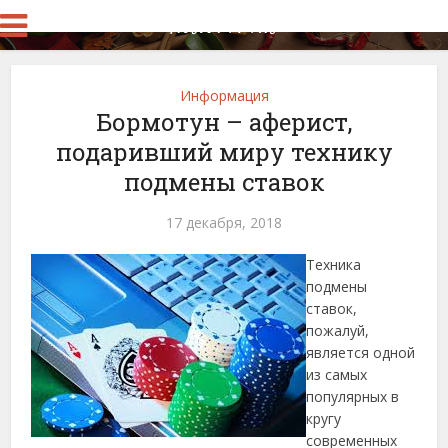
Информация
Бормотун – аферист,
подаривший миру технику
подмены ставок
17 декабря, 2018
Техника
подмены
ставок,
пожалуй,
является одной
из самых
популярных в
кругу
современных