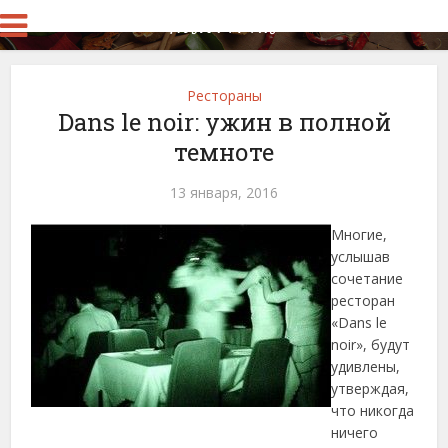
Рестораны
Dans le noir: ужин в полной
темноте
13 января, 2016
Многие,
услышав
сочетание
ресторан
«Dans le
noir», будут
удивлены,
утверждая,
что никогда
ничего