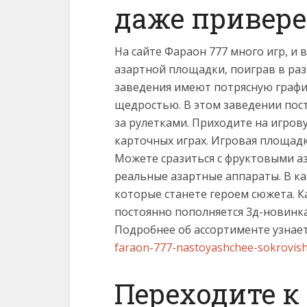
даже привер
На сайте Фараон 777 много игр, и
азартной площадки, поиграв в раз
заведения имеют потрясную график
щедростью. В этом заведении пос
за рулетками. Приходите на игров
карточных играх. Игровая площад
Можете сразиться с фруктовыми 
реальные азартные аппараты. В ка
которые станете героем сюжета. 
постоянно пополняется 3д-новинк
Подробнее об ассортименте узнае
faraon-777-nastoyashchee-sokrovis
Переходите к