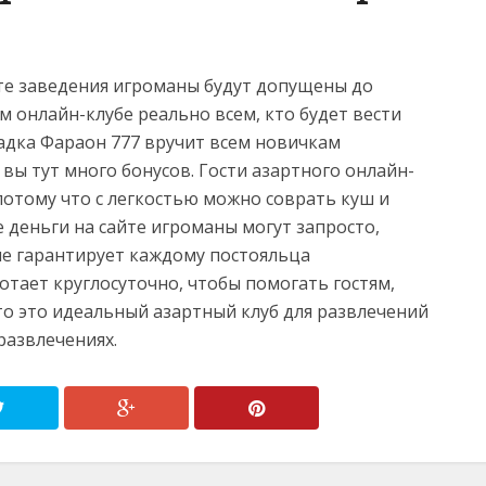
йте заведения игроманы будут допущены до
м онлайн-клубе реально всем, кто будет вести
адка Фараон 777 вручит всем новичкам
вы тут много бонусов. Гости азартного онлайн-
отому что с легкостью можно соврать куш и
 деньги на сайте игроманы могут запросто,
ие гарантирует каждому постояльца
тает круглосуточно, чтобы помогать гостям,
что это идеальный азартный клуб для развлечений
развлечениях.