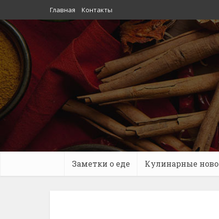
Главная
Контакты
Заметки о еде
Кулинарные ново