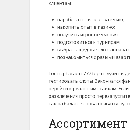
клиентам:
наработать свою стратегию;
накопить опыт в казино;
получить игровые умения;
подготовиться к турнирам;
выбрать щедрые слот-аппараты
познакомиться с разыми азар
Гость pharaon-777.top получит в 
тестировать слоты. Закончатся фа
перейти к реальным ставкам. Если
развлечения просто перезапустите
как на балансе снова появятся пус
Ассортимент 