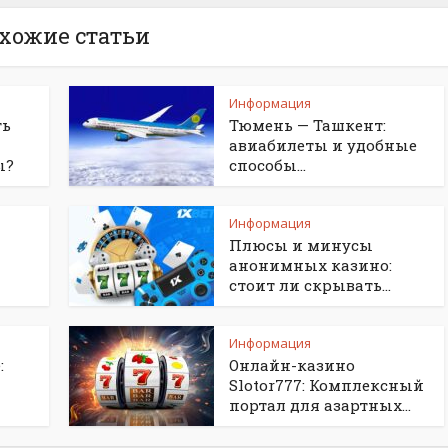
хожие статьи
Информация
ть
Тюмень — Ташкент:
авиабилеты и удобные
ы?
способы...
Информация
Плюсы и минусы
анонимных казино:
стоит ли скрывать...
Информация
:
Онлайн-казино
Slotor777: Комплексный
портал для азартных...