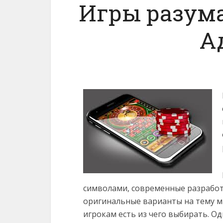
Игры разума
А
символами, современные разработ
оригинальные варианты на тему ми
игрокам есть из чего выбирать. О