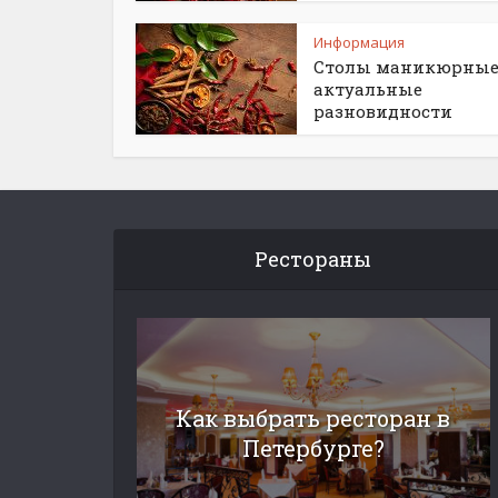
Информация
Столы маникюрные
актуальные
разновидности
Рестораны
Как выбрать ресторан в
Петербурге?