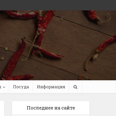
ы
Посуда
Информация
Последнее на сайте