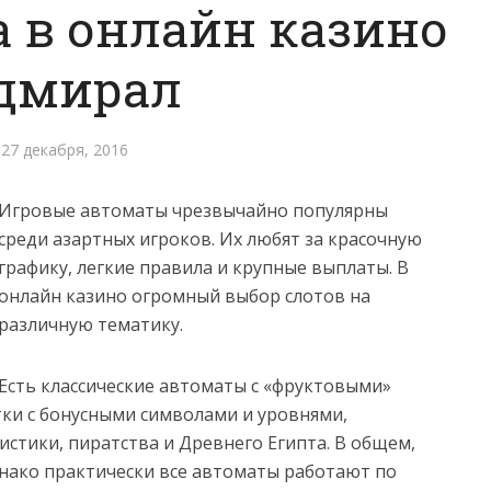
 в онлайн казино
дмирал
27 декабря, 2016
Игровые автоматы чрезвычайно популярны
среди азартных игроков. Их любят за красочную
графику, легкие правила и крупные выплаты. В
онлайн казино огромный выбор слотов на
различную тематику.
Есть классические автоматы с «фруктовыми»
ки с бонусными символами и уровнями,
стики, пиратства и Древнего Египта. В общем,
днако практически все автоматы работают по