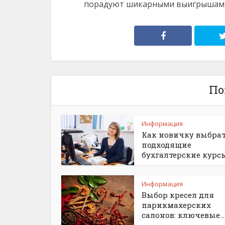
порадуют шикарными выигрышам
По
Информация
Как новичку выбра
подходящие
бухгалтерские курс
Информация
Выбор кресел для
парикмахерских
салонов: ключевые...