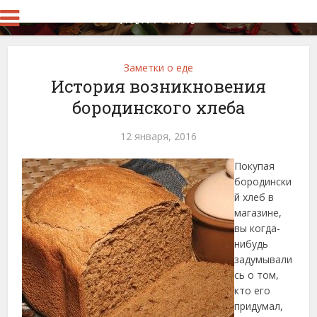
Заметки о еде
История возникновения
бородинского хлеба
12 января, 2016
Покупая
бородински
й хлеб в
магазине,
вы когда-
нибудь
задумывали
сь о том,
кто его
придумал,