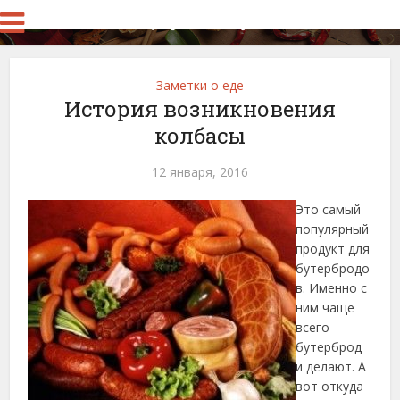
Заметки о еде
История возникновения
колбасы
12 января, 2016
Это самый
популярный
продукт для
бутербродо
в. Именно с
ним чаще
всего
бутерброд
и делают. А
вот откуда