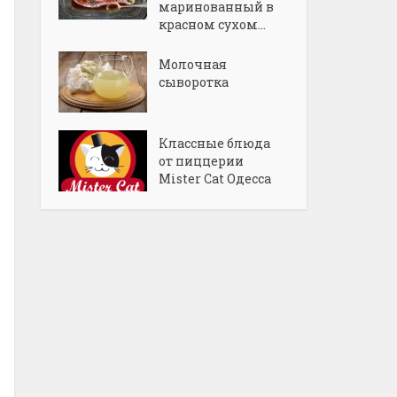
маринованный в
красном сухом...
Молочная
сыворотка
Классные блюда
от пиццерии
Mister Cat Одесса