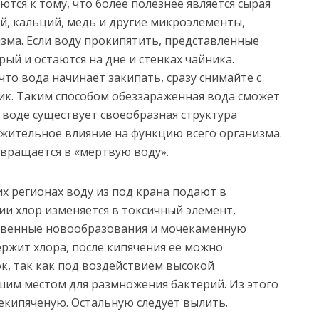
тся к тому, что более полезнее является сырая
ий, кальций, медь и другие микроэлементы,
зма. Если воду прокипятить, представленные
ый и остаются на дне и стенках чайника.
что вода начинает закипать, сразу снимайте с
ик. Таким способом обеззараженная вода сможет
воде существует своеобразная структура
жительное влияние на функцию всего организма.
евращается в «мертвую воду».
гих регионах воду из под крана подают в
и хлор изменяется в токсичный элемент,
твенные новообразования и мочекаменную
ержит хлора, после кипячения ее можно
ок, так как под воздействием высокой
шим местом для размножения бактерий. Из этого
жекипяченую. Остальную следует вылить.