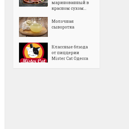
маринованный в
красном сухом...
Молочная
сыворотка
Классные блюда
от пиццерии
Mister Cat Одесса