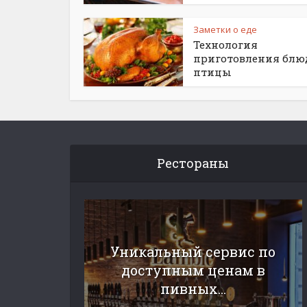
Заметки о еде
Технология
приготовления блю
птицы
Рестораны
Уникальный сервис по
доступным ценам в
пивных...