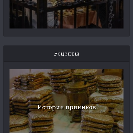
Рецепты
История пряников