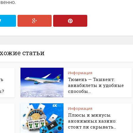
твенно.
хожие статьи
Информация
ть
Тюмень — Ташкент:
авиабилеты и удобные
ы?
способы...
Информация
Плюсы и минусы
анонимных казино:
стоит ли скрывать...