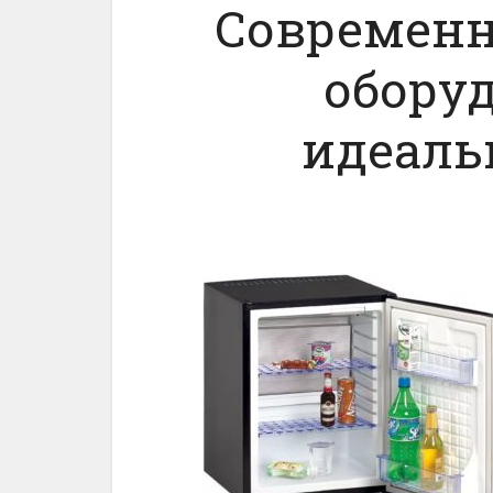
Современн
обору
идеаль