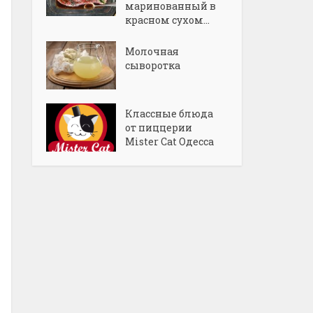
маринованный в
красном сухом...
Молочная
сыворотка
Классные блюда
от пиццерии
Mister Cat Одесса