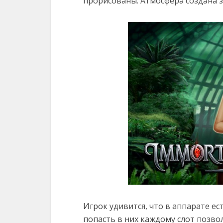
прорисованы. Атмосфера создана з
Игрок удивится, что в аппарате ес
попасть в них каждому слот позво