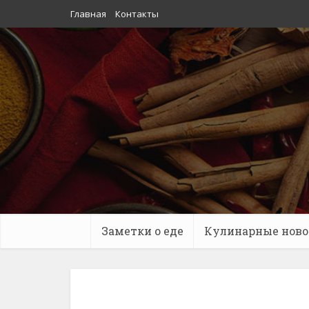
Главная
Контакты
Заметки о еде
Кулинарные ново