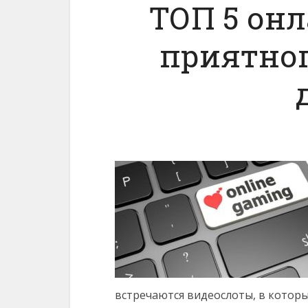
ТОП 5 онл
приятног
встречаются видеослоты, в котор