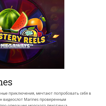
nes
ьные приключения, мечтают попробовать себя в
ан видеослот Marines проверенным
 про операцию морского пехотинца.