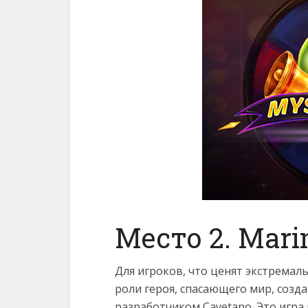
Место 2. Mari
Для игроков, что ценят экстремал
роли героя, спасающего мир, созд
разработчиком Cayetano. Это игра