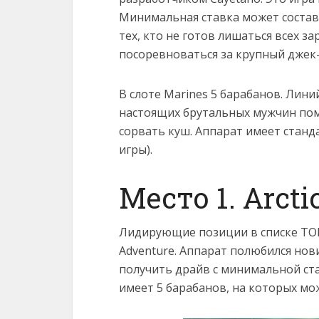
Минимальная ставка может состав
тех, кто не готов лишаться всех з
посоревноваться за крупный джек
В слоте Marines 5 барабанов. Лини
настоящих брутальных мужчин пом
сорвать куш. Аппарат имеет станда
игры).
Место 1. Arcti
Лидирующие позиции в списке ТОП 
Adventure. Аппарат полюбился но
получить драйв с минимальной ста
имеет 5 барабанов, на которых мо