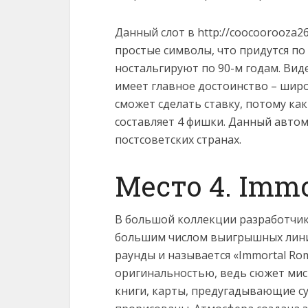
Данный слот в http://coocoorooza2
простые символы, что придутся по
ностальгируют по 90-м годам. Вид
имеет главное достоинство – шир
сможет сделать ставку, потому ка
составляет 4 фишки. Данный авто
постсоветских странах.
Место 4. Imm
В большой коллекции разработчик
большим числом выигрышных линий 
раунды и называется «Immortal Ro
оригинальностью, ведь сюжет мис
книги, карты, предугадывающие су