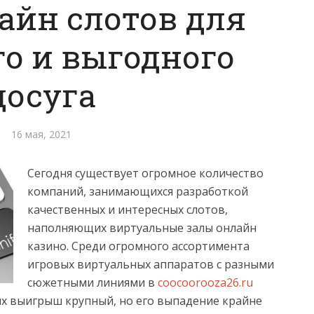
айн слотов для
о и выгодного
досуга
16 мая, 2021
Сегодня существует огромное количество
компаний, занимающихся разработкой
качественных и интересных слотов,
наполняющих виртуальные залы онлайн
казино. Среди огромного ассортимента
игровых виртуальных аппаратов с разными
сюжетными линиями в
coocoorooza26.ru
ых выигрыш крупный, но его выпадение крайне