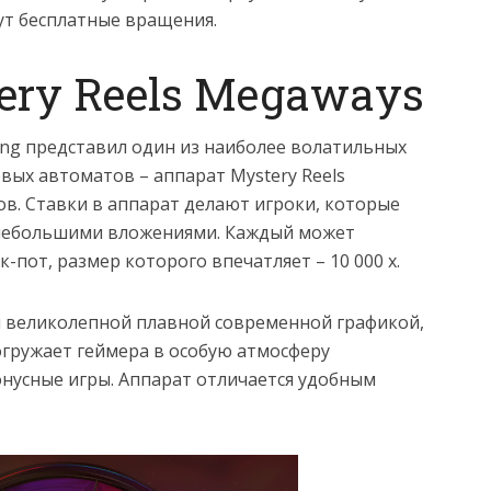
ут бесплатные вращения.
ery Reels Megaways
ing представил один из наиболее волатильных
вых автоматов – аппарат Mystery Reels
ов. Ставки в аппарат делают игроки, которые
 небольшими вложениями. Каждый может
-пот, размер которого впечатляет – 10 000 х.
ся великолепной плавной современной графикой,
огружает геймера в особую атмосферу
бонусные игры. Аппарат отличается удобным