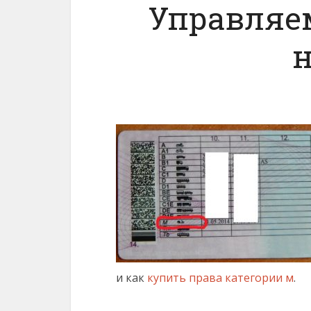
Управляе
и как
купить права категории м
.