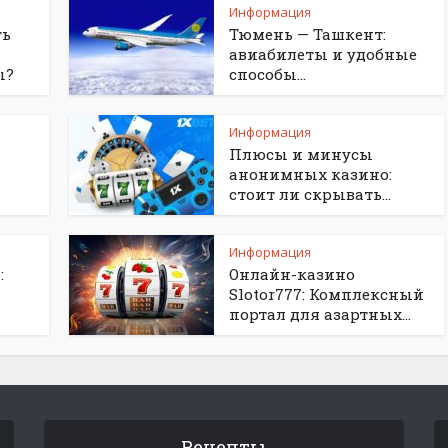
Информация
ть
Тюмень — Ташкент:
авиабилеты и удобные
ы?
способы...
Информация
Плюсы и минусы
анонимных казино:
стоит ли скрывать...
Информация
:
Онлайн-казино
Slotor777: Комплексный
портал для азартных...
Рецепты