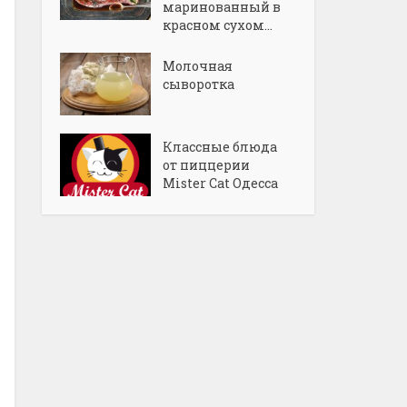
маринованный в
красном сухом...
Молочная
сыворотка
Классные блюда
от пиццерии
Mister Cat Одесса