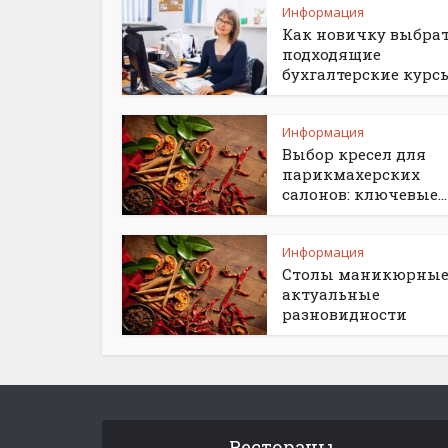
Информация
Как новичку выбра
подходящие
бухгалтерские курс
Информация
Выбор кресел для
парикмахерских
салонов: ключевые...
Информация
Столы маникюрные
актуальные
разновидности
Рестораны