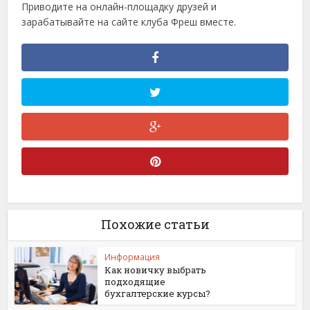
Приводите на онлайн-площадку друзей и
зарабатывайте на сайте клуба Фреш вместе.
Похожие статьи
Информация
Как новичку выбрать
подходящие
бухгалтерские курсы?