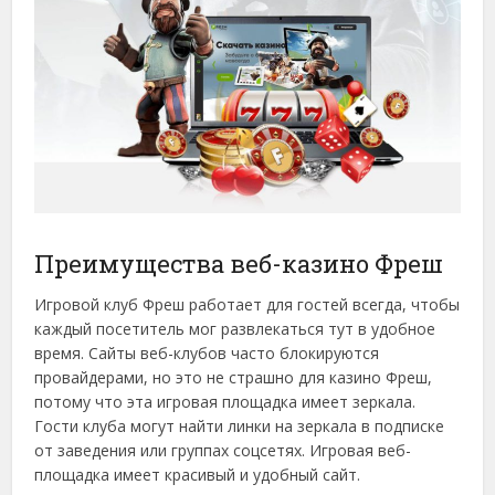
Преимущества веб-казино Фреш
Игровой клуб Фреш работает для гостей всегда, чтобы
каждый посетитель мог развлекаться тут в удобное
время. Сайты веб-клубов часто блокируются
провайдерами, но это не страшно для казино Фреш,
потому что эта игровая площадка имеет зеркала.
Гости клуба могут найти линки на зеркала в подписке
от заведения или группах соцсетях. Игровая веб-
площадка имеет красивый и удобный сайт.