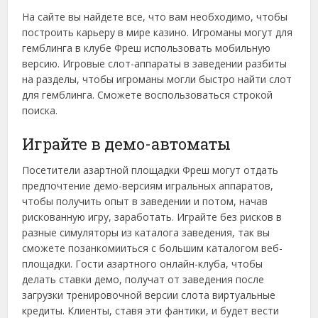
На сайте вы найдете все, что вам необходимо, чтобы
построить карьеру в мире казино. Игроманы могут для
гемблинга в клубе Фреш использовать мобильную
версию. Игровые слот-аппараты в заведении разбиты
на разделы, чтобы игроманы могли быстро найти слот
для гемблинга. Сможете воспользоваться строкой
поиска.
Играйте в демо-автоматы
Посетители азартной площадки Фреш могут отдать
предпочтение демо-версиям игральных аппаратов,
чтобы получить опыт в заведении и потом, начав
рискованную игру, заработать. Играйте без рисков в
разные симуляторы из каталога заведения, так вы
сможете позанкомииться с большим каталогом веб-
площадки. Гости азартного онлайн-клуба, чтобы
делать ставки демо, получат от заведения после
загрузки тренировочной версии слота виртуальные
кредиты. Клиенты, ставя эти фантики, и будет вести