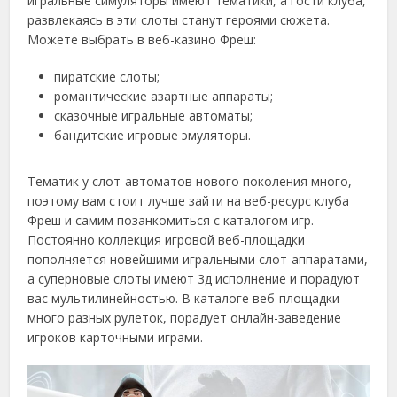
игральные симуляторы имеют тематики, а гости клуба,
развлекаясь в эти слоты станут героями сюжета.
Можете выбрать в веб-казино Фреш:
пиратские слоты;
романтические азартные аппараты;
сказочные игральные автоматы;
бандитские игровые эмуляторы.
Тематик у слот-автоматов нового поколения много,
поэтому вам стоит лучше зайти на веб-ресурс клуба
Фреш и самим позанкомиться с каталогом игр.
Постоянно коллекция игровой веб-площадки
пополняется новейшими игральными слот-аппаратами,
а суперновые слоты имеют 3д исполнение и порадуют
вас мультилинейностью. В каталоге веб-площадки
много разных рулеток, порадует онлайн-заведение
игроков карточными играми.