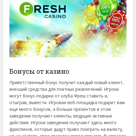
Бонусы от казино
Приветственный бонус получит каждый новый клиент,
внесший средства для платных развлечений. Игроки
могут бонус-подарки от клуба Фреш ставить и,
отыграв, вывести. Игровая веб-площадка подарит вам
еще много бонусов, а больше презентов в этом
заведении получают клиенты, ведущие активные
действия. Игроки заведения получают здесь много
фриспинов, которые дадут право поиграть на валюту,
но не ставить свои средства перед спинами. Выиграете