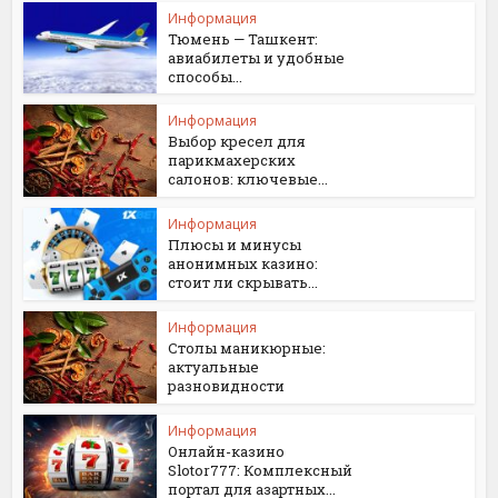
Информация
Тюмень — Ташкент:
авиабилеты и удобные
способы...
Информация
Выбор кресел для
парикмахерских
салонов: ключевые...
Информация
Плюсы и минусы
анонимных казино:
стоит ли скрывать...
Информация
Столы маникюрные:
актуальные
разновидности
Информация
Онлайн-казино
Slotor777: Комплексный
портал для азартных...