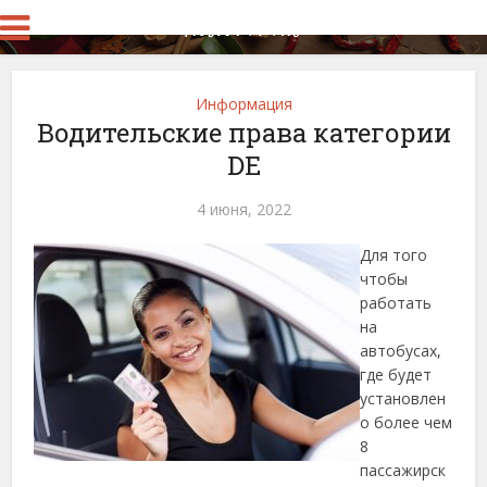
Информация
Водительские права категории
DЕ
4 июня, 2022
Для того
чтобы
работать
на
автобусах,
где будет
установлен
о более чем
8
пассажирск