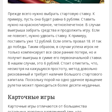
Прежде всего нужно выбрать стартовую ставку. К
примеру, пусть она будет равна 6 рублям. Ставить
нужно на красное/черное, четное/нечетное. В случаи
выигрыша забрать средства и продолжить игру. Если
не повезет, нужно удвоить ставку. К примеру,
поставить уже 12 рублей. Если опять провал 18. И так
до победы. Таким образом, в случаи успеха игрок не
только компенсирует все свои ранние потери, но и
получит выигрыш в сумме его первоначальной ставки.
В нашем случаи, это 6 рублей. Стоит отметить, что,
несмотря на кажущуюся простоту, метод довольно
рискованный и требует наличия большого стартового
капитала. Поскольку порой на одно удачное вращение
рулетки может приходиться более десяти неудачных.
Карточные игры
Карточные игры отличаются от большинства
остальных азартных развлечений тем, что