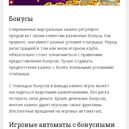
Бонусы
Современные виртуальные казино регулярно
предлагает своим клиентам различные бонусы. Как
правило, они имеют разные условия отыгрыша. Перед
регистрацией в том или ином игорном клубе,
обязательно стоит ознакомиться с правилами
предоставления бонусов. Лучше отдавать
предпочтение казино с более лояльными условиями
отыгрыша.
С помощью бонусов в вавада казино игрок может
насладиться азартными развлечениями, без риска
потерять свои деньги. Кроме денежных бонусов,
многие казино дарят игрокам также фриспины
(бесплатные вращения на игровых автоматах).
Игровые автоматы с бонусными