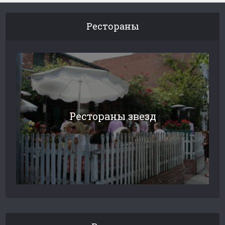
Рестораны
Рестораны звезд