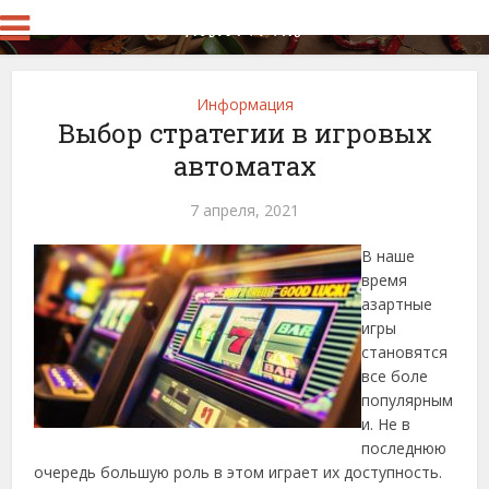
Информация
Выбор стратегии в игровых
автоматах
7 апреля, 2021
В наше
время
азартные
игры
становятся
все боле
популярным
и. Не в
последнюю
очередь большую роль в этом играет их доступность.