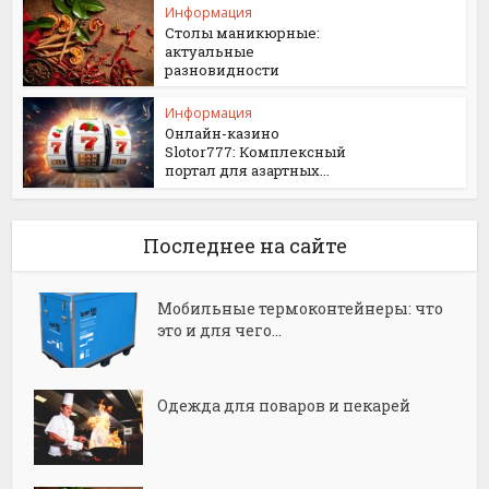
Информация
Столы маникюрные:
актуальные
разновидности
Информация
Онлайн-казино
Slotor777: Комплексный
портал для азартных...
Последнее на сайте
Мобильные термоконтейнеры: что
это и для чего...
Одежда для поваров и пекарей