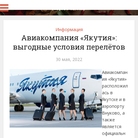
Информация
Авиакомпания «Якутия»:
выгодные условия перелётов
30 мая, 2022
Авиакомпан
ия «Якутия»
расположил
ась в
Якутске и в
аэропорту
Внуково, а
также
является
официальн