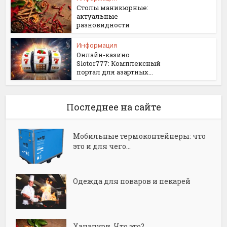
Столы маникюрные:
актуальные
разновидности
Информация
Онлайн-казино
Slotor777: Комплексный
портал для азартных...
Последнее на сайте
Мобильные термоконтейнеры: что
это и для чего...
Одежда для поваров и пекарей
Хачапури. Что это?