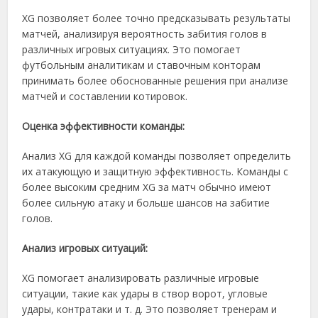
XG позволяет более точно предсказывать результаты
матчей, анализируя вероятность забития голов в
различных игровых ситуациях. Это помогает
футбольным аналитикам и ставочным конторам
принимать более обоснованные решения при анализе
матчей и составлении котировок.
Оценка эффективности команды:
Анализ XG для каждой команды позволяет определить
их атакующую и защитную эффективность. Команды с
более высоким средним XG за матч обычно имеют
более сильную атаку и больше шансов на забитие
голов.
Анализ игровых ситуаций:
XG помогает анализировать различные игровые
ситуации, такие как удары в створ ворот, угловые
удары, контратаки и т. д. Это позволяет тренерам и