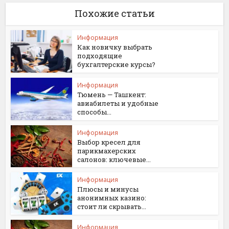
Похожие статьи
Информация
Как новичку выбрать
подходящие
бухгалтерские курсы?
Информация
Тюмень — Ташкент:
авиабилеты и удобные
способы...
Информация
Выбор кресел для
парикмахерских
салонов: ключевые...
Информация
Плюсы и минусы
анонимных казино:
стоит ли скрывать...
Информация