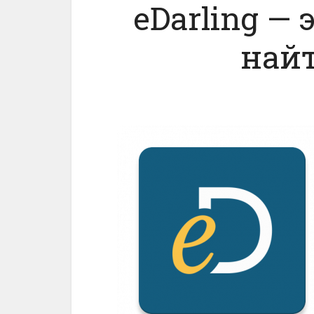
eDarling —
най