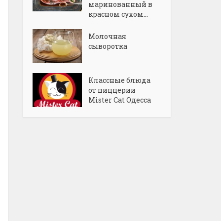
маринованный в
красном сухом...
Молочная
сыворотка
Классные блюда
от пиццерии
Mister Cat Одесса