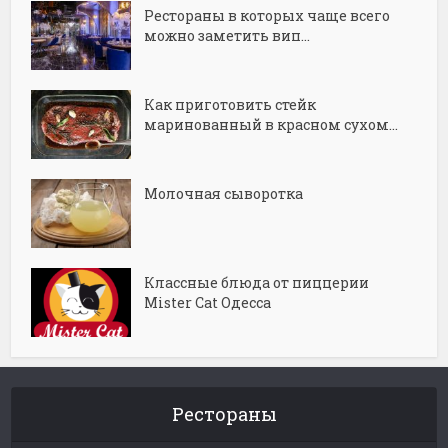
Рестораны в которых чаще всего
можно заметить вип...
Как приготовить стейк
маринованный в красном сухом...
Молочная сыворотка
Классные блюда от пиццерии
Mister Cat Одесса
Рестораны