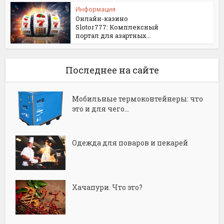
Информация
Онлайн-казино
Slotor777: Комплексный
портал для азартных...
Последнее на сайте
Мобильные термоконтейнеры: что
это и для чего...
Одежда для поваров и пекарей
Хачапури. Что это?