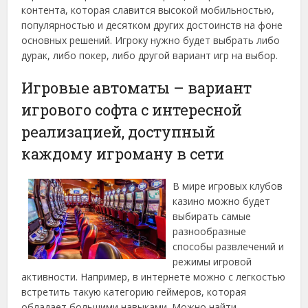
контента, которая славится высокой мобильностью,
популярностью и десятком других достоинств на фоне
основных решений. Игроку нужно будет выбрать либо
дурак, либо покер, либо другой вариант игр на выбор.
Игровые автоматы – вариант
игрового софта с интересной
реализацией, доступный
каждому игроману в сети
В мире игровых клубов
казино можно будет
выбирать самые
разнообразные
способы развлечений и
режимы игровой
активности. Например, в интернете можно с легкостью
встретить такую категорию геймеров, которая
обладает большими навыками. Можно найти