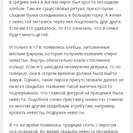
в средние века в Англии пирог был просто несладким
хлебом. Там же существовал ритуал, при котором
сладкие булки складывались в большую горку. А жених
с невестой пытались через нее поцеловать друг друга.
Если им это удавалось, то это означало, что в семье
будет много детей.
И только в 17 в. появились хлебцы, заполненные
мясным фаршем, которые получили название «пирог
невесты». Внутрь обязательно клали стеклянное
кольцо. Если его находила незамужняя девушка, то по
поверью, она в скором времени должна была выйти
замуж. Однако, такие пироги присутствовали далеко не
на всех свадьбах. Название такой выпечки просто
подчеркивало, что главной фигурой на празднике была
невеста. Подобное слово-приставку «невеста» ставили
ко многим другим свадебным атрибутам, например,
кровать невесты, подружки невесты.
В то же время появилась традиция спать с пирогом
под подушкой. Во время свадьбы невеста продевала