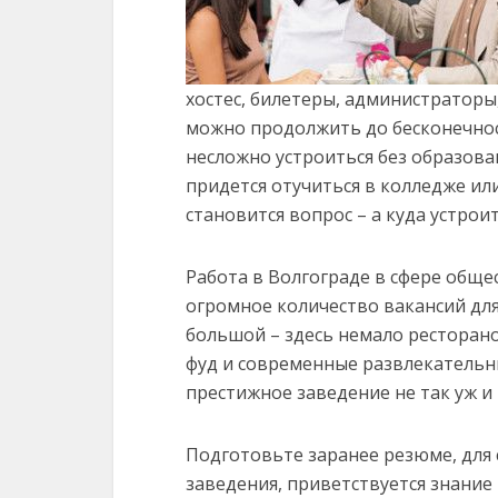
хостес, билетеры, администратор
можно продолжить до бесконечнос
несложно устроиться без образован
придется отучиться в колледже ил
становится вопрос – а куда устрои
Работа в Волгограде в сфере обще
огромное количество вакансий для
большой – здесь немало ресторанов
фуд и современные развлекательны
престижное заведение не так уж и 
Подготовьте заранее резюме, для
заведения, приветствуется знание 