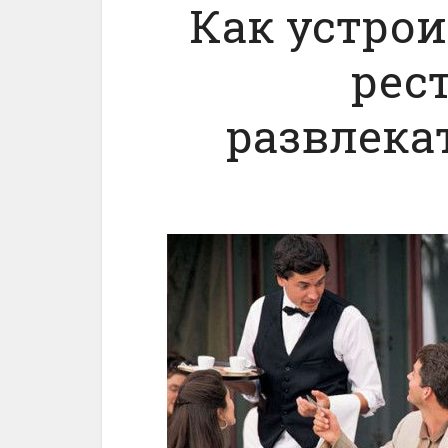
Как устрои
рес
развлека