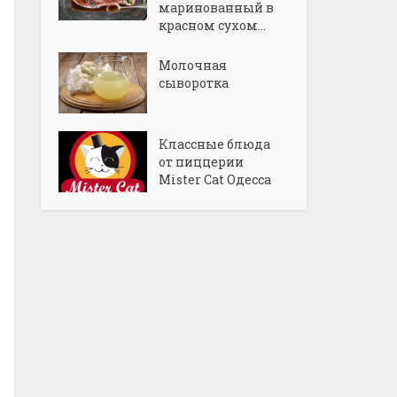
маринованный в
красном сухом...
Молочная
сыворотка
Классные блюда
от пиццерии
Mister Cat Одесса