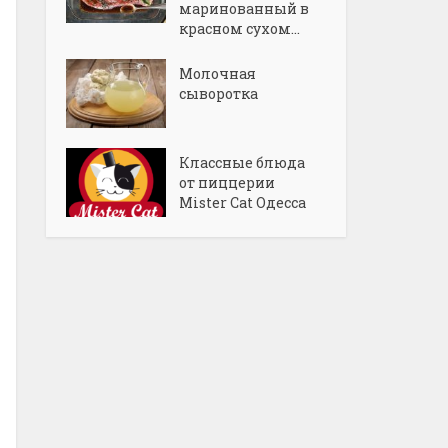
маринованный в
красном сухом...
Молочная
сыворотка
Классные блюда
от пиццерии
Mister Cat Одесса