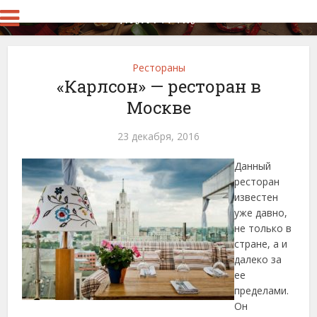
Рестораны
«Карлсон» — ресторан в
Москве
23 декабря, 2016
Данный
ресторан
известен
уже давно,
не только в
стране, а и
далеко за
ее
пределами.
Он