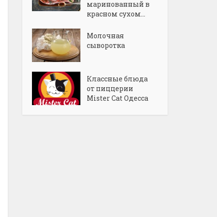
маринованный в
красном сухом...
Молочная
сыворотка
Классные блюда
от пиццерии
Mister Cat Одесса