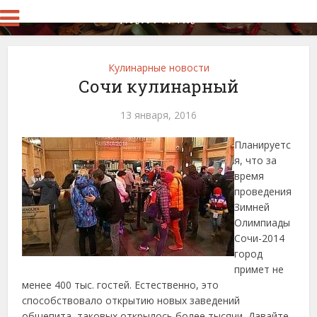
Кулинарные новости
Сочи кулинарный
13 января, 2016
Планируетс
я, что за
время
проведения
Зимней
Олимпиады
Сочи-2014
город
примет не
менее 400 тыс. гостей. Естественно, это
способствовало открытию новых заведений
общепита, таковых открылось более тысячи. Давайте