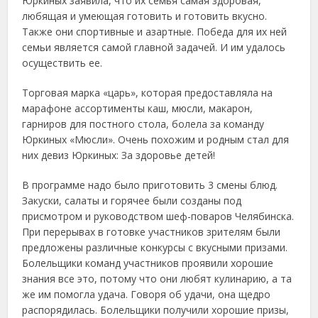
Юркиных заявила, что их семья самая здоровая,
любящая и умеющая готовить и готовить вкусно.
Также они спортивные и азартные. Победа для их ней
семьи является самой главной задачей. И им удалось
осуществить ее.
Торговая марка «царь», которая предоставляла на
марафоне ассортименты каш, мюсли, макарон,
гарниров для постного стола, болела за команду
Юркиных «Мюсли». Очень похожим и родным стал для
них девиз Юркиных: За здоровье детей!
В программе надо было приготовить 3 смены блюд.
Закуски, салаты и горячее были созданы под
присмотром и руководством шеф-поваров Челябинска.
При перерывах в готовке участников зрителям были
предложены различные конкурсы с вкусными призами.
Болельщики команд участников проявили хорошие
знания все это, потому что они любят кулинарию, а та
же им помогла удача. Говоря об удачи, она щедро
распорядилась. Болельщики получили хорошие призы,