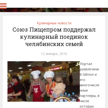
Кулинарные новости
Союз Пищепром поддержал
кулинарный поединок
челябинских семей
12 января, 2016
Портал
развлечени
й Gilmon и
его
многочисле
нные
партнеры, в
числе
которых