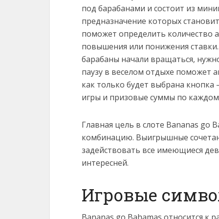
под барабанами и состоит из мин
предназначение которых становитс
поможет определить количество ак
повышения или понижения ставки.
барабаны начали вращаться, нужно
паузу в веселом отдыхе поможет 
как только будет выбрана кнопка —
игры и призовые суммы по каждому
Главная цель в слоте Вananas go 
комбинацию. Выигрышные сочетани
задействовать все имеющиеся девя
интересней.
Игровые симво
Вananas go Вahamas относится к р