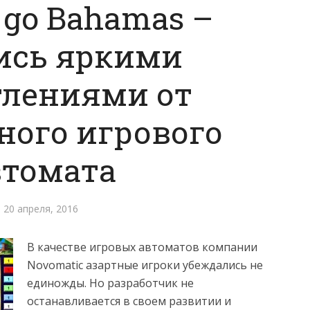
 go Вahamas –
ись яркими
тлениями от
ного игрового
втомата
20 апреля, 2016
В качестве игровых автоматов компании
Novomatic азартные игроки убеждались не
единожды. Но разработчик не
останавливается в своем развитии и