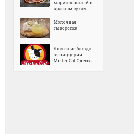
маринованный в
красном сухом...
Молочная
сыворотка
Классные блюда
от пиццерии
Mister Cat Одесса