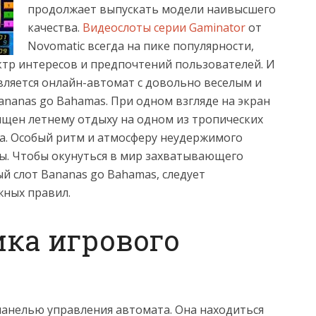
продолжает выпускать модели наивысшего
качества.
Видеослоты серии Gaminator
от
Novomatic всегда на пике популярности,
тр интересов и предпочтений пользователей. И
вляется онлайн-автомат с довольно веселым и
anas go Вahamas. При одном взгляде на экран
ящен летнему отдыху на одном из тропических
на. Особый ритм и атмосферу неудержимого
ы. Чтобы окунуться в мир захватывающего
ый слот Вananas go Вahamas, следует
жных правил.
ка игрового
панелью управления автомата. Она находиться