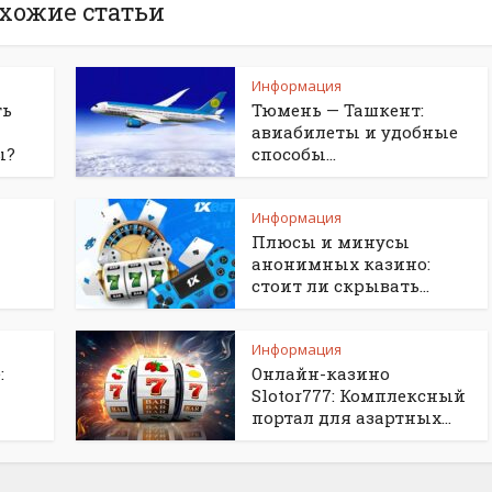
хожие статьи
Информация
ть
Тюмень — Ташкент:
авиабилеты и удобные
ы?
способы...
Информация
Плюсы и минусы
анонимных казино:
стоит ли скрывать...
Информация
:
Онлайн-казино
Slotor777: Комплексный
портал для азартных...