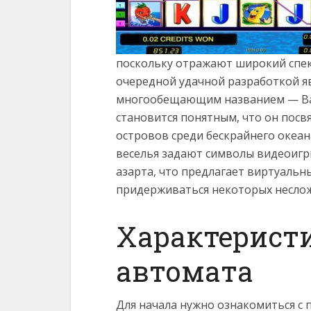
поскольку отражают широкий спек
очередной удачной разработкой я
многообещающим названием — Вan
становится понятным, что он посв
островов среди бескрайнего океа
веселья задают символы видеоигр
азарта, что предлагает виртуальн
придерживаться некоторых несло
Характеристи
автомата
Для начала нужно ознакомиться с 