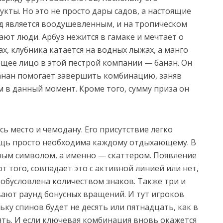
кты. Но это не просто дары садов, а настоящие
д является воодушевленным, и на тропическом
ают люди. Арбуз нежится в гамаке и мечтает о
ах, клубника катается на водных лыжах, а манго
ющее лицо в этой пестрой компании — банан. Он
Банан помогает завершить комбинацию, заняв
 в данный момент. Кроме того, сумму приза он
ь место и чемодану. Его присутствие легко
вещь просто необходима каждому отдыхающему. В
ным символом, а именно — скаттером. Появление
т того, совпадает это с активной линией или нет,
обусловлена количеством знаков. Также три и
ают раунд бонусных вращений. И тут игроков
ку спинов будет не десять или пятнадцать, как в
пять. И если ключевая комбинация вновь окажется