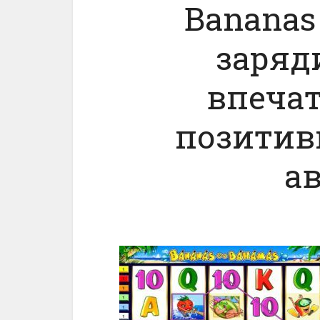
Вananas
заряд
впеча
позитив
а