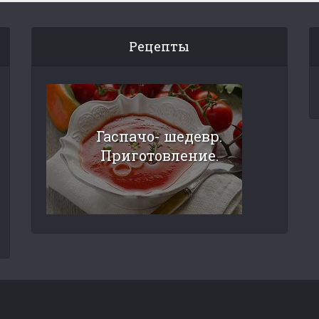
Рецепты
Гаспачо- шедевр.
Приготовление.