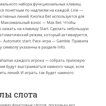
имального набора функциональных клавиш,
я понятным по надписям на каждой. Line —
тивных линий. Кнопка Bet используется для
 Максимальный взнос — Max Bet. Чтобы
 нажать на клавишу Start. Сделать небольшую
автоматический режим, который активируется,
 Automatic start. Риск-игра — Gamble. Правила
 символу указанны в разделе Info.
Вahamas каждого игрока — собрать призовую
я будут выстраиваться намного чаще, если
ть линий. И играть так будет намного
лы слота
азряду фруктовых слотов, поскольку его