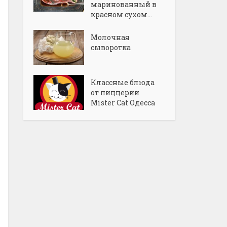
маринованный в
красном сухом...
Молочная
сыворотка
Классные блюда
от пиццерии
Mister Cat Одесса