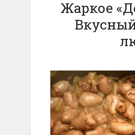
Жаркое «Д
Вкусный
л