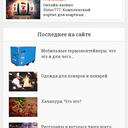
Онлайн-казино
Slotor777: Комплексный
портал для азартных...
Последнее на сайте
Мобильные термоконтейнеры: что
это и для чего...
Одежда для поваров и пекарей
Хачапури. Что это?
Рестораны в которых чаще всего