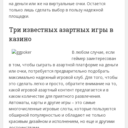
на деньги или же на виртуальные очки. Остается
только лишь сделать выбор в пользу надежной
площадки.
Три известных азартных игры в
казино
В любом случае, если
геймер заинтересован
в том, чтобы сыграть в азартной платформе на деньги
или очки, потребуется предварительно подобрать
максимально надежный игровой клуб. Для того, чтобы
это сделать легко и просто, обратите внимание на то,
какой игровой азартный контент предлагается и в
каком количестве для приятного развлечения.
Автоматы, карты и другие игры – это самые
многочисленные игровые слоты, которые пользуются
обширной популярностью и обладают не только
красивым дизайном и исполнением, но еще и другими
достоинствами.