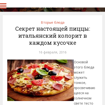
Вторые блюда
Секрет настоящей пиццы:
итальянский колорит в
каждом кусочке
16 февраля, 2016
Основой
этого блюда
может
служить
тонкое,
просвечиваю
щееся на
солнечном
свете тесто