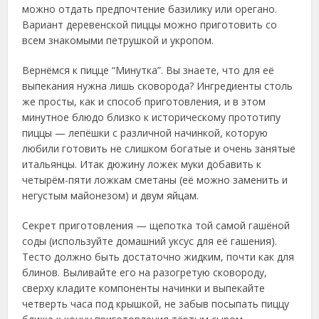
можно отдать предпочтение базилику или орегано.
Вариант деревенской пиццы можно приготовить со
всем знакомыми петрушкой и укропом.
Вернёмся к пицце “Минутка”. Вы знаете, что для её
выпекания нужна лишь сковорода? Ингредиенты столь
же просты, как и способ приготовления, и в этом
минутное блюдо близко к историческому прототипу
пиццы — лепёшки с различной начинкой, которую
любили готовить не слишком богатые и очень занятые
итальянцы. Итак дюжину ложек муки добавить к
четырём-пяти ложкам сметаны (её можно заменить и
негустым майонезом) и двум яйцам.
Секрет приготовления — щепотка той самой гашёной
соды (используйте домашний уксус для её гашения).
Тесто должно быть достаточно жидким, почти как для
блинов. Выливайте его на разогретую сковороду,
сверху кладите компоненты начинки и выпекайте
четверть часа под крышкой, не забыв посыпать пиццу