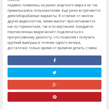
недавно появились на рынке азартного мира и не так
примелькались пользователям. Еще реже встречаются
девятибарабанные варианты. В отличие от многих
других видеослотов, линии выплат просчитываются
как по горизонтали, так и по вертикали. Каждый из
перечисленных видов может подключаться к
прогрессивному джекпоту, что позволяет получить
крупный выигрыш в течение одного вечера,
достаточно только время от времени делать ставки.