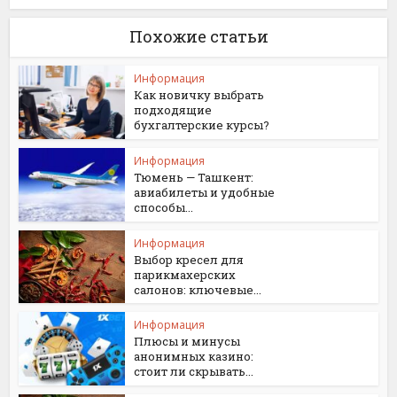
Похожие статьи
Информация
Как новичку выбрать
подходящие
бухгалтерские курсы?
Информация
Тюмень — Ташкент:
авиабилеты и удобные
способы...
Информация
Выбор кресел для
парикмахерских
салонов: ключевые...
Информация
Плюсы и минусы
анонимных казино:
стоит ли скрывать...