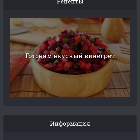
Рецепты
Готовим вкусный винегрет
Информация