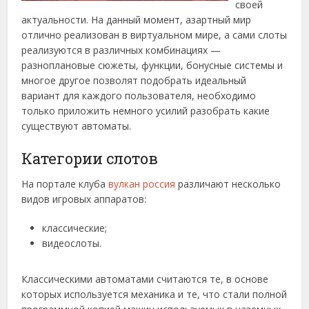
своей
актуальности.
На данный момент, азартный мир
отлично реализован в виртуальном мире, а сами слоты
реализуются в различных комбинациях —
разноплановые сюжеты, функции, бонусные системы и
многое другое позволят подобрать идеальный
вариант для каждого пользователя, необходимо
только приложить немного усилий разобрать какие
существуют автоматы.
Категории слотов
На портале клуба
вулкан россия
различают несколько
видов игровых аппаратов:
классические;
видеослоты.
Классическими автоматами считаются те, в основе
которых используется механика и те, что стали полной