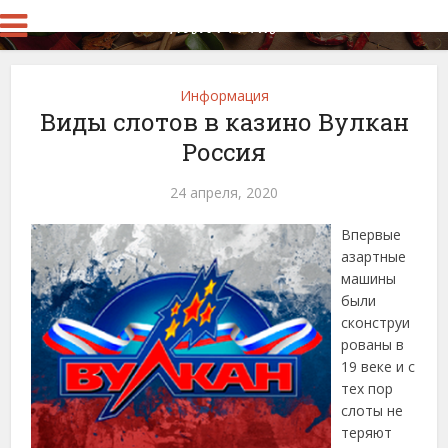
Информация
Виды слотов в казино Вулкан
Россия
24 апреля, 2020
Впервые
азартные
машины
были
сконструи
рованы в
19 веке и с
тех пор
слоты не
теряют