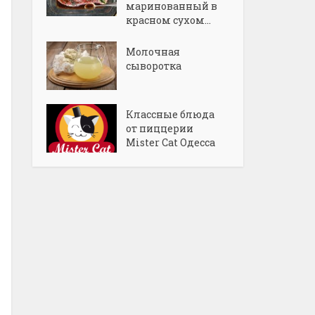
маринованный в
красном сухом...
Молочная
сыворотка
Классные блюда
от пиццерии
Mister Cat Одесса