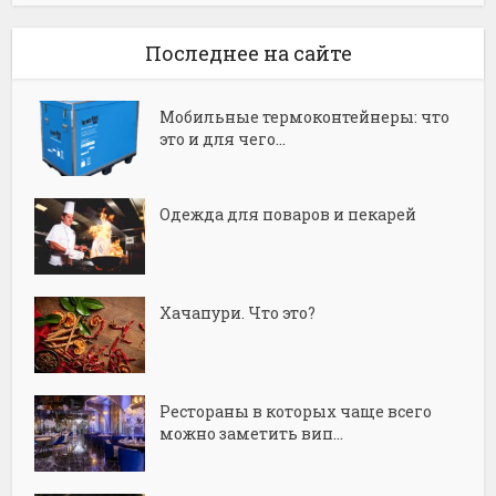
Последнее на сайте
Мобильные термоконтейнеры: что
это и для чего...
Одежда для поваров и пекарей
Хачапури. Что это?
Рестораны в которых чаще всего
можно заметить вип...