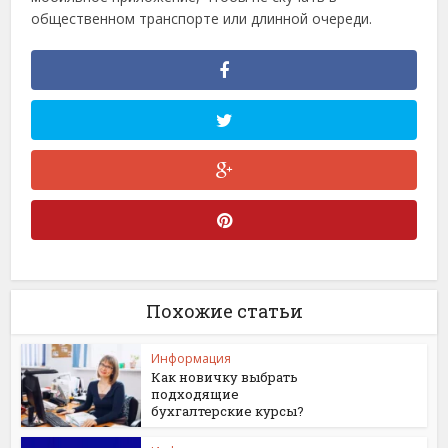
общественном транспорте или длинной очереди.
Похожие статьи
Информация
Как новичку выбрать
подходящие
бухгалтерские курсы?