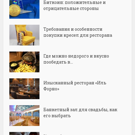
Биткоин: положительные и
отрицательные стороны
Требования и особенности
покупки кресел для ресторана
Где можно недорого и вкусно
пообедать в...
Изысканный ресторан «Иль
Форно»
Банкетный зал для свадьбы, как
его выбрать