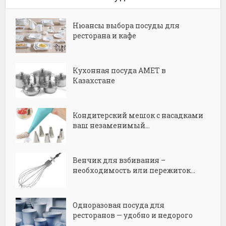
Нюансы выбора посуды для
ресторана и кафе
Кухонная посуда АМЕТ в
Казахстане
Кондитерский мешок с насадками
ваш незаменимый...
Венчик для взбивания –
необходимость или пережиток...
Одноразовая посуда для
ресторанов — удобно и недорого