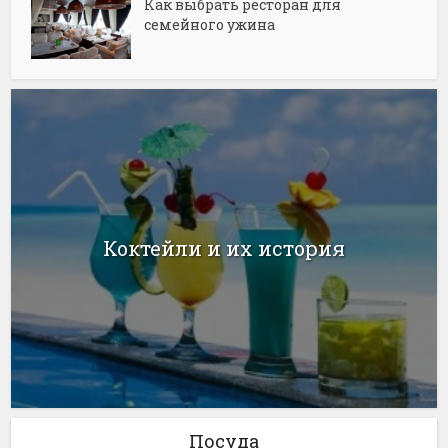
Как выбрать ресторан для
семейного ужина
Коктейли и их история
Посуда