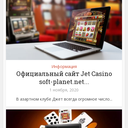
Информация
Официальный сайт Jet Casino
soft-planet.net...
1 ноября, 2020
В азартном клубе Джет всегда огромное число...