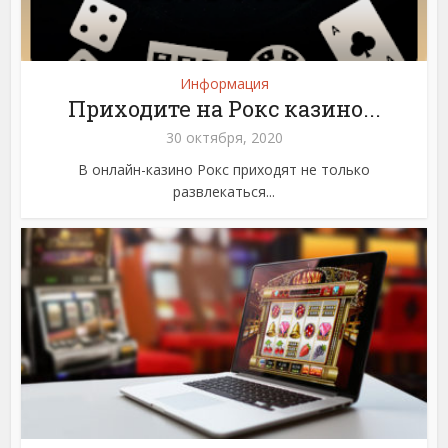
Информация
Приходите на Рокс казино...
30 октября, 2020
В онлайн-казино Рокс приходят не только
развлекаться...