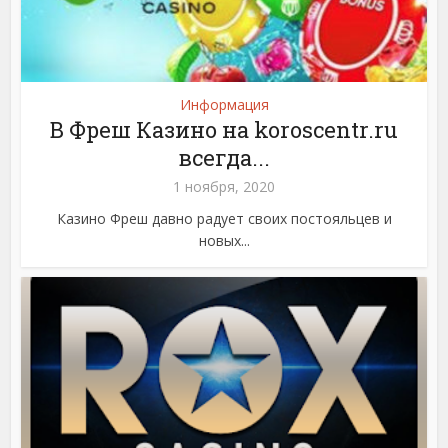
Информация
В Фреш Казино на koroscentr.ru
всегда...
1 ноября, 2020
Казино Фреш давно радует своих постояльцев и
новых...