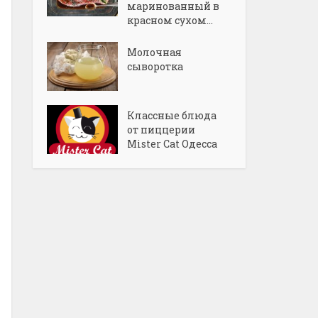
маринованный в
красном сухом...
Молочная
сыворотка
Классные блюда
от пиццерии
Mister Cat Одесса