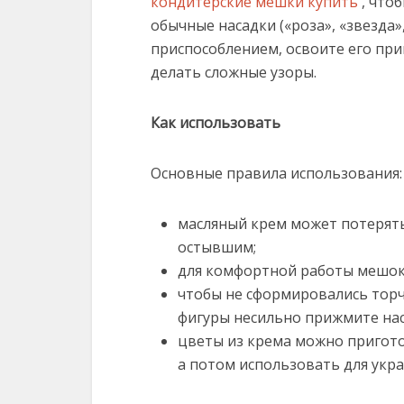
кондитерские мешки купить
, что
обычные насадки («роза», «звезда»
приспособлением, освоите его пр
делать сложные узоры.
Как использовать
Основные правила использования:
масляный крем может потерять
остывшим;
для комфортной работы мешок
чтобы не сформировались тор
фигуры несильно прижмите наса
цветы из крема можно пригото
а потом использовать для укра