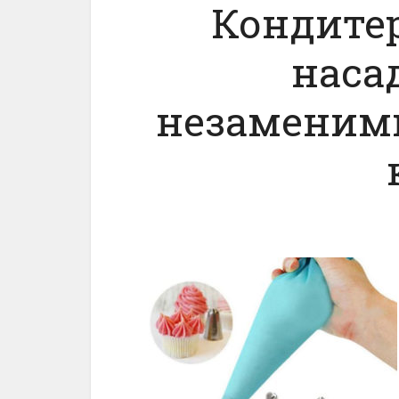
Кондите
наса
незаменим