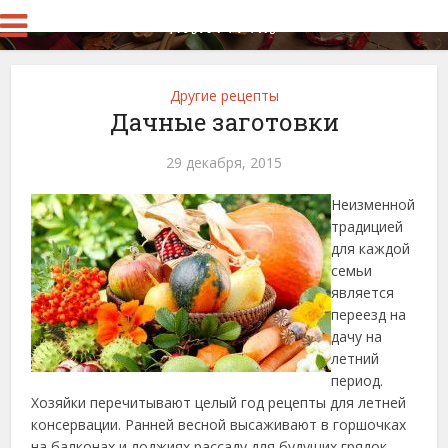
Другие рецепты
Дачные заготовки
29 декабря, 2015
Неизменной
традицией
для каждой
семьи
является
переезд на
дачу на
летний
период.
Хозяйки перечитывают целый год рецепты для летней
консервации. Ранней весной высаживают в горшочках
на балконах и лоджиях рассаду для будущих грядок.