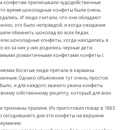
ым конфетам приписывали чудодейственные
 в то время шоколадные конфеты были очень
едались. И люди считали, что они обладают
енно, это было неправдой, и когда ожидания
шили обвинить шоколад во всех бедах.
ели шоколадные конфеты, когда находились в
о из-за них у них родились черные дети.
самыми романтичными конфетами конфеты с
приемах богатые люди прятали в карманы
ранным. Однако объяснение тут очень простое.
было, и для каждого званого ужина конфеты
своему собственному рецепту, который для всех
 признаны пралине. Их приготовил повар в 1663
До сегодняшнего дня эти конфеты на вершине
Германии.