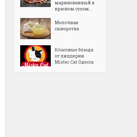
маринованный в
красном сухом...
Молочная
сыворотка
Классные блюда
от пиццерии
Mister Cat Одесса