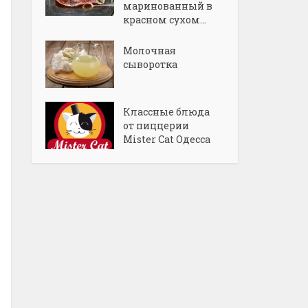
маринованный в
красном сухом...
Молочная
сыворотка
Классные блюда
от пиццерии
Mister Cat Одесса