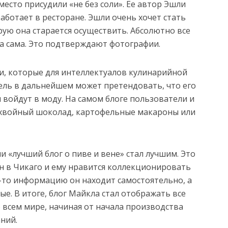
есто присудили «не без соли». Ее автор Эшли
аботает в ресторане. Эшли очень хочет стать
рую она старается осуществить. Абсолютно все
а сама. Это подтверждают фотографии.
и, которые для интеллектуалов кулинарийной
тель в дальнейшем может претендовать, что его
войдут в моду. На самом блоге пользователи и
т хвойный шоколад, картофельные макароны или
 «лучший блог о пиве и вене» стал лучшим. Это
н в Чикаго и ему нравится коллекционировать
-то информацию он находит самостоятельно, а
е. В итоге, блог Майкла стал отображать все
всем мире, начиная от начала производства
ний.