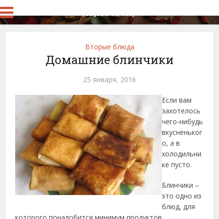
Вторые блюда
Домашние блинчики
25 января, 2016
Если вам
захотелось
чего-нибудь
вкусненьког
о, а в
холодильни
ке пусто.
Блинчики –
это одно из
блюд, для
которого понадобится минимум продуктов.