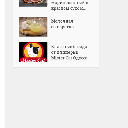
маринованный в
красном сухом...
Молочная
сыворотка
Классные блюда
от пиццерии
Mister Cat Одесса