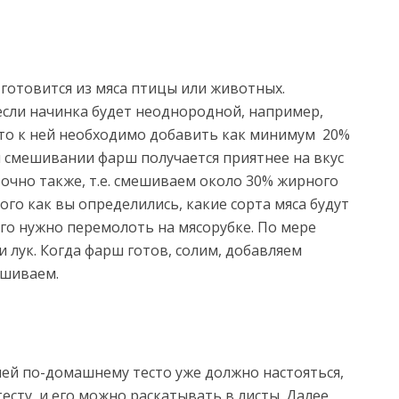
готовится из мяса птицы или животных.
если начинка будет неоднородной, например,
, то к ней необходимо добавить как минимум 20%
и смешивании фарш получается приятнее на вкус
точно также, т.е. смешиваем около 30% жирного
того как вы определились, какие сорта мяса будут
его нужно перемолоть на мясорубке. По мере
 лук. Когда фарш готов, солим, добавляем
ешиваем.
ей по-домашнему тесто уже должно настояться,
есту, и его можно раскатывать в листы. Далее,