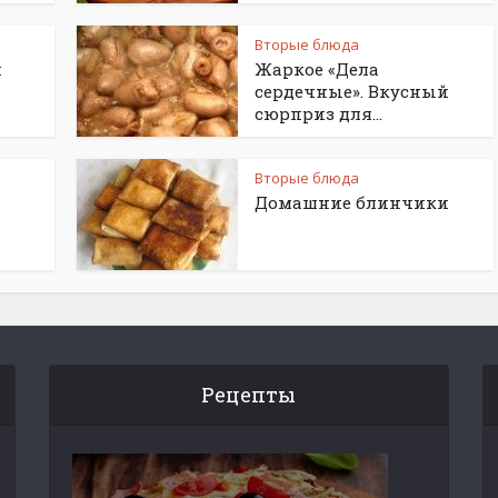
Вторые блюда
й
Жаркое «Дела
сердечные». Вкусный
сюрприз для...
Вторые блюда
Домашние блинчики
Рецепты