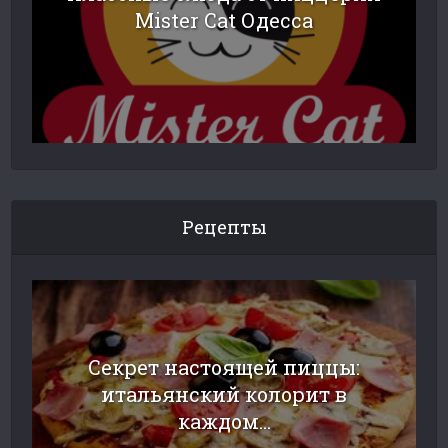
Mister Cat Одесса
Рецепты
Секрет настоящей пиццы:
итальянский колорит в
каждом...