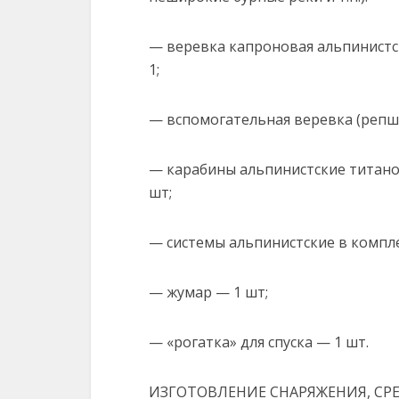
— веревка капроновая альпинистс
1;
— вспомогательная веревка (репш
— карабины альпинистские титанов
шт;
— системы альпинистские в компле
— жумар — 1 шт;
— «рогатка» для спуска — 1 шт.
ИЗГОТОВЛЕНИЕ СНАРЯЖЕНИЯ, СР