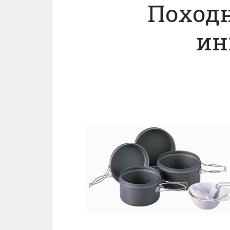
Походн
ин