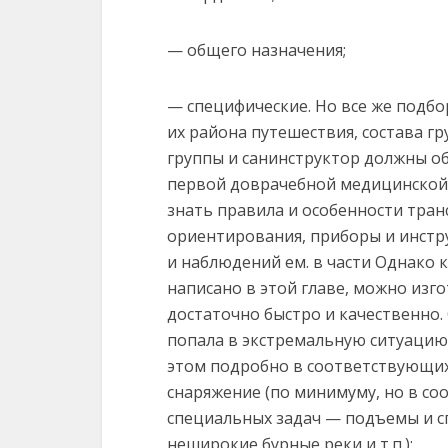
— общего назначения;
— специфические. Но все же подб
их района путешествия, состава г
группы и санинструктор должны о
первой доврачебной медицинской 
знать правила и особенности тра
ориентирования, приборы и инстр
и наблюдений ем. в части Однако к
написано в этой главе, можно изг
достаточно быстро и качественно.
попала в экстремальную ситуацию 
этом подробно в соответствующих
снаряжение (по минимуму, но в со
специальных задач — подъемы и сп
неширокие бурные реки и т.п.):