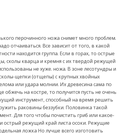
нького перочинного ножа снимет много проблем.
надо отчаиваться. Все зависит от того, в какой
ости находится группа. Если в горах, то острые
ы, сколы кварца и кремня с их твердой режущей
спользованы не хуже. ножа. В зоне лесотундры и
 сколы-щепки (отщепы) с крупных хвойных
елома или удара молнии. Их древесина сама по
ще обжечь на костре, то получится пусть не очень
жущий инструмент, способный на время решить
аружить раковины беззубки. Половинка такой
нт. Для того чтобы почистить гриб или какое-
 и острый режущий край листа осоки. Режущие
одельная ложка Но лучше всего изготовить