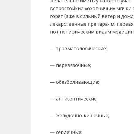
желательно иметь у каждого участ
ветростойкие «охотничьи» мпчки с
горят (аже в сильный ветер и дож
лекарственные препара- м, перевя
по ( пепифическим видам медици
— травматологические;
— перевязочные;
— обезболивающие;
— антисептические;
— желудочно-кишечные;
— сердечные;