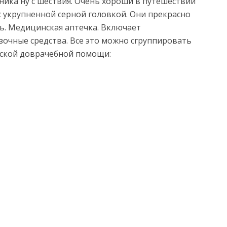
ника ну с шествия. Очень хороши в путешествии
 укрупненной серной головкой. Они прекрасно
дь. Медицинская аптечка. Включает
зочные средства. Все это можно сгруппировать
нской доврачебной помощи: