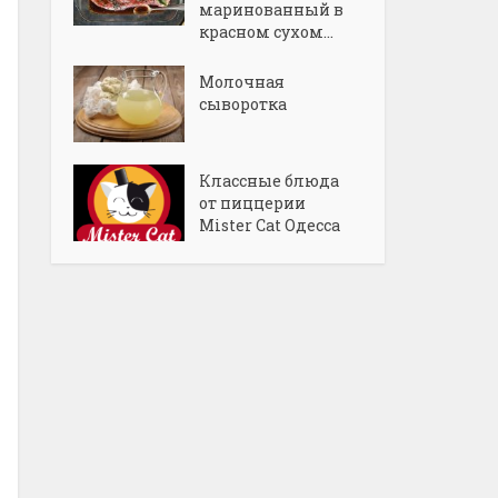
маринованный в
красном сухом...
Молочная
сыворотка
Классные блюда
от пиццерии
Mister Cat Одесса