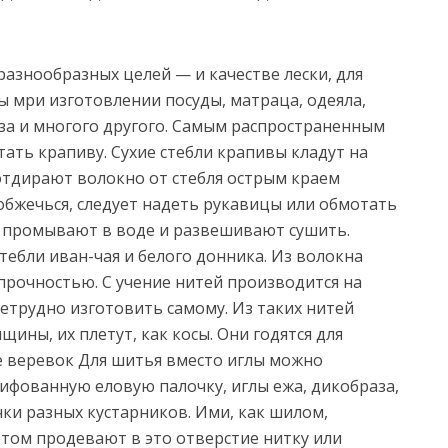
разнообразных целей — и качестве лески, для
 мри изготовлении посуды, матраца, одеяла,
за и многого другого. Самым распространенным
ть крапиву. Сухие стебли крапивы кладут на
отдирают волокно от стебля острым краем
обжечься, следует надеть рукавицы или обмотать
 промывают в воде и развешивают сушить.
тебли иван-чая и белого донника. Из волокна
прочностью. С учение нитей производится на
етрудно изготовить самому. Из таких нитей
ины, их плетут, как косы. Они годятся для
е веревок Для шитья вместо иглы можно
ифованную еловую палочку, иглы ежа, дикобраза,
ки разных кустарников. Ими, как шилом,
отом продевают в это отверстие нитку или