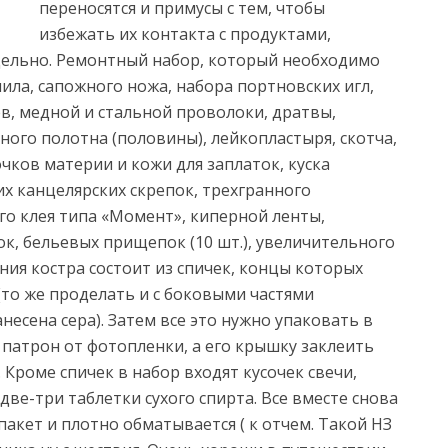
переносятся и примусы с тем, чтобы
избежать их контакта с продуктами,
ельно. Ремонтный набор, который необходимо
ила, сапожного ножа, набора портновских игл,
ев, медной и стальной проволоки, дратвы,
ого полотна (половины), лейкопластыря, скотча,
чков материи и кожи для заплаток, куска
их канцелярских скрепок, трехгранного
го клея типа «Момент», киперной ленты,
ок, бельевых прищепок (10 шт.), увеличительного
ния костра состоит из спичек, концы которых
то же проделать и с боковыми частями
несена сера). Затем все это нужно упаковать в
патрон от фотопленки, а его крышку заклеить
Кроме спичек в набор входят кусочек свечи,
 две-три таблетки сухого спирта. Все вместе снова
акет и плотно обматывается ( к отчем. Такой НЗ